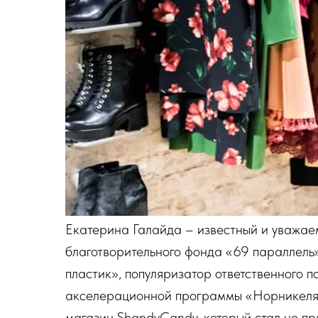
Екатерина Галайда – известный и уважае
благотворительного фонда «69 параллель
пластик», популяризатор ответственного 
акселерационной программы «Норникеля»
магазин ShandyCandy, который стал не про