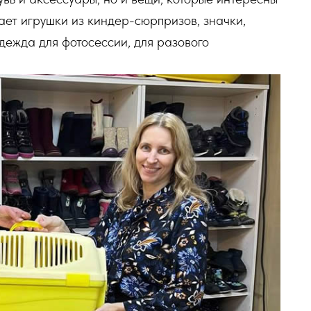
ет игрушки из киндер-сюрпризов, значки,
дежда для фотосессии, для разового