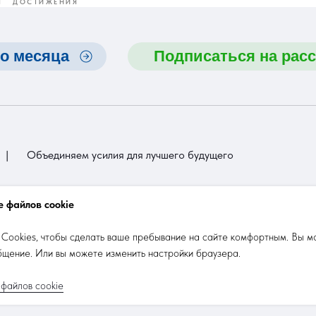
Я
ДОСТИЖЕНИЯ
о месяца
Подписаться на рас
|
Объединяем усилия для лучшего будущего
 файлов cookie
итика
Тренды
Личный опыт
Тесты
Вебинары и трансля
Cookies, чтобы сделать ваше пребывание на сайте комфортным. Вы м
бщение. Или вы можете изменить настройки браузера.
файлов cookie