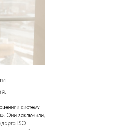
ти
я.
оценили систему
». Они заключили,
ндарта ISO