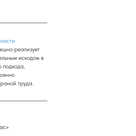
бласти
пешно реализует
ельным исходом в
 подхода,
тоянно
раной труда.
тас»