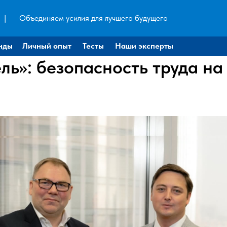
|
Объединяем усилия для лучшего будущего
нды
Личный опыт
Тесты
Наши эксперты
ль»: безопасность труда н