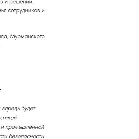
в и решений,
вья сотрудников и
ала, Мурманского
.
и
 впредь будет
ктикой
а и промышленной
сти безопасности