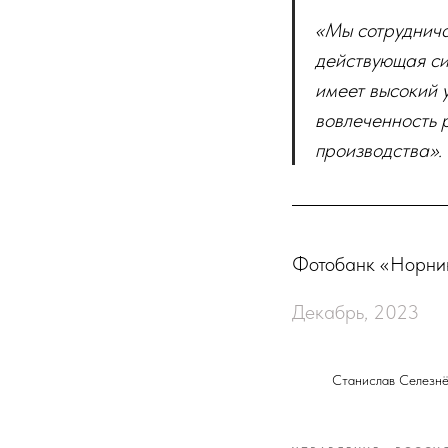
«Мы сотруднича
действующая си
имеет высокий у
вовлеченность 
производства».
Фотобанк «Норни
Декабрь, 2023
Станислав Селезн