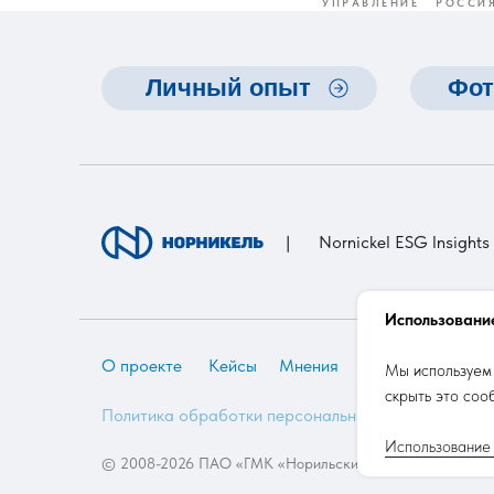
УПРАВЛЕНИЕ
РОССИ
Личный опыт
Фот
|
Nornickel ESG Insights
Использование
О проекте
Кейсы
Мнения
Новости
Анал
Мы используем 
скрыть это соо
Политика обработки персональных данных
Использование 
© 2008-2026 ПАО «ГМК «Норильский никель»