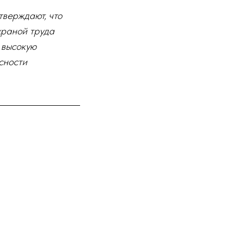
тверждают, что
храной труда
ь высокую
сности