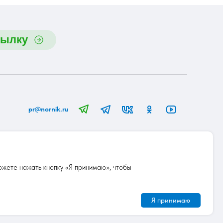
сылку
pr@nornik.ru
ции
Наши партнеры
Наши эксперты
Мифы
ожете нажать кнопку «Я принимаю», чтобы
Я принимаю