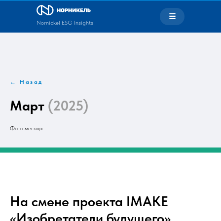
☰
Nornickel ESG Insights
← Назад
Март
(2025)
Фото месяца
На смене проекта IMAKE
«Изобретатели будущего»