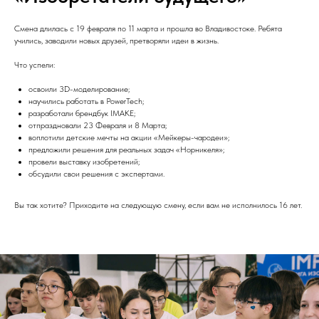
Смена длилась с 19 февраля по 11 марта и прошла во Владивостоке. Ребята
учились, заводили новых друзей, претворяли идеи в жизнь.
Что успели:
освоили 3D-моделирование;
научились работать в PowerTech;
разработали брендбук IMAKE;
отпраздновали 23 Февраля и 8 Марта;
воплотили детские мечты на акции «Мейкеры-чародеи»;
предложили решения для реальных задач «Норникеля»;
провели выставку изобретений;
обсудили свои решения с экспертами.
Вы так хотите? Приходите на следующую смену, если вам не исполнилось 16 лет.