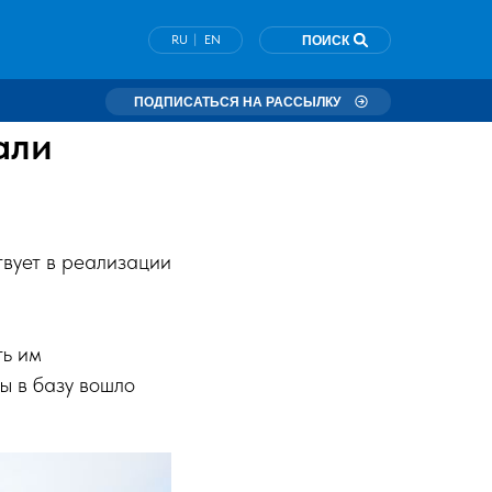
|
RU
EN
ПОИСК
ПОДПИСАТЬСЯ НА РАССЫЛКУ
али
твует в реализации
ть им
ы в базу вошло