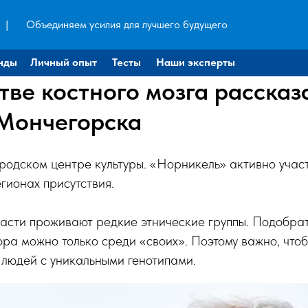
|
Объединяем усилия для лучшего будущего
нды
Личный опыт
Тесты
Наши эксперты
тве костного мозга рассказ
Мончегорска
родском центре культуры. «Норникель» активно учас
егионах присутствия.
асти проживают редкие этнические группы. Подобра
ра можно только среди «своих». Поэтому важно, чтоб
 людей с уникальными генотипами.