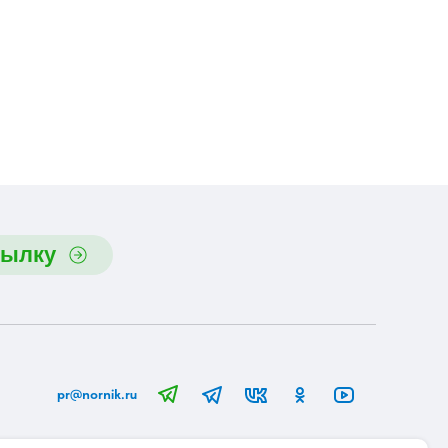
сылку
pr@nornik.ru