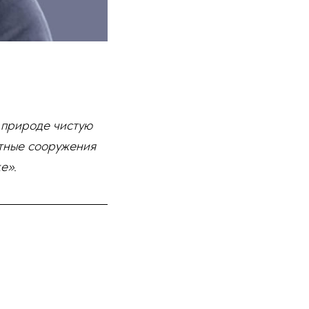
 природе чистую
стные сооружения
ке»
.