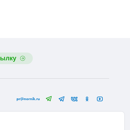
сылку
pr@nornik.ru