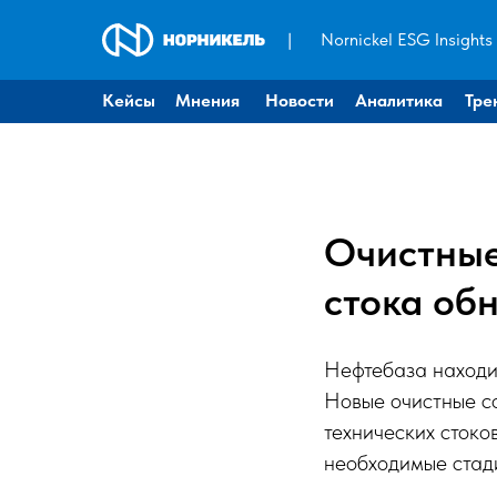
|
Nornickel ESG Insights
Кейсы
Мнения
Новости
Аналитика
Тре
Очистные
стока об
Нефтебаза находит
Новые очистные с
технических стоко
необходимые стади