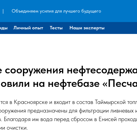
|
Объединяем усилия для лучшего будущего
нды
Личный опыт
Тесты
Наши эксперты
 сооружения нефтесодерж
новили на нефтебазе «Песч
ся в Красноярске и входит в состав Таймырской топ
ооружения предназначены для фильтрации ливневых 
в. Благодаря им вода перед сбросом в Енисей проход
и очистки.