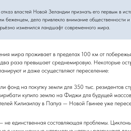
отказ властей Новой Зеландии признать его первым в ист
им беженцем, дело привлекло внимание общественности и 
ерьёзно изменился ландшафт современного мира.
ия мира проживает в пределах 100 км от побережья,
в два раза превышает среднемировую. Некоторые ос
ланируют и даже осуществляют переселение:
и фонд на покупку земли для 350 тыс. резидентов ст
Кирибати купило землю на Фиджи для будущей массо
телей Килиаилау в Папуа — Новой Гвинее уже пересе
— не единственная составляющая проблемы. Циклоны
ные с ними мощные штормовые нагоны разрушают дом