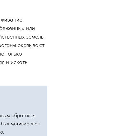
ыживание.
 беженцы» или
йственных земель,
ураганы оказывают
е только
я и искать
рвым обратился
 был мотивирован
о.