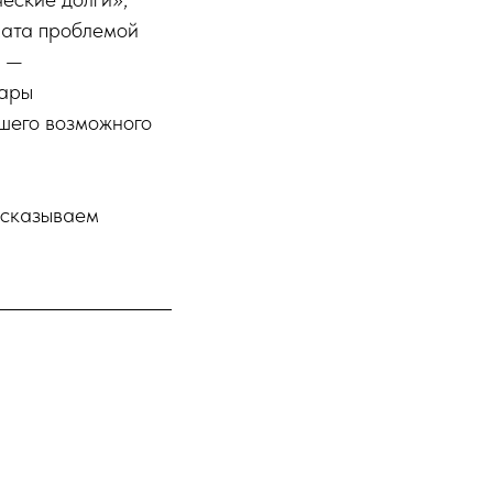
мата проблемой
о —
жары
ашего возможного
ссказываем