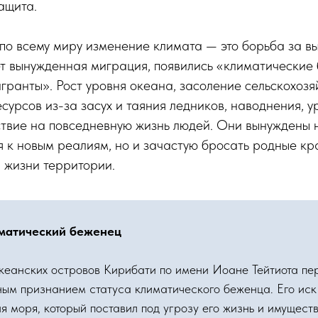
ащита.
по всему миру изменение климата — это борьба за в
ёт вынужденная миграция, появились «климатические
гранты». Рост уровня океана, засоление сельскохозя
сурсов из-за засух и таяния ледников, наводнения, 
твие на повседневную жизнь людей. Они вынуждены н
 к новым реалиям, но и зачастую бросать родные кра
 жизни территории.
матический беженец
океанских островов Кирибати по имени Иоане Тейтиота пе
ным признанием статуса климатического беженца. Его иск
я моря, который поставил под угрозу его жизнь и имуществ