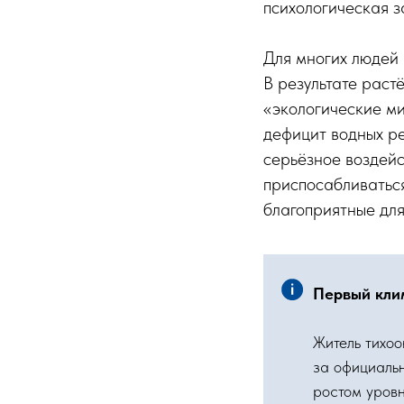
психологическая з
Для многих людей 
В результате раст
«экологические ми
дефицит водных ре
серьёзное воздейс
приспосабливаться
благоприятные для
Первый кли
Житель тихо
за официаль
ростом уровн