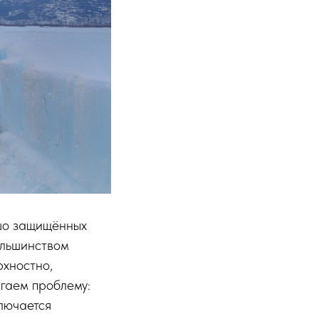
шо защищённых
ольшинством
хностно,
игаем проблему:
ключается