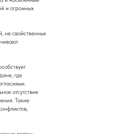
ей и огромных
, не свойственных
ичивают
особствует
дане, где
огласиями.
ьное отсутствие
ения. Такие
конфликтов,
еские долги»,