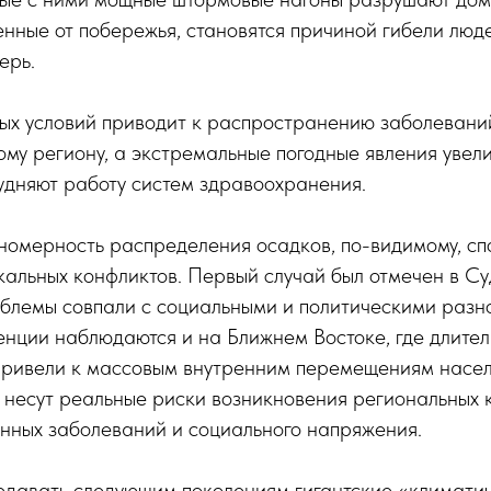
енные от побережья, становятся причиной гибели люд
ерь.
ых условий приводит к распространению заболеваний
ому региону, а экстремальные погодные явления увел
удняют работу систем здравоохранения.
номерность распределения осадков, по-видимому, сп
альных конфликтов. Первый случай был отмечен в Су
облемы совпали с социальными и политическими разн
нции наблюдаются и на Ближнем Востоке, где длител
 привели к массовым внутренним перемещениям насел
 несут реальные риски возникновения региональных 
нных заболеваний и социального напряжения.
едавать следующим поколениям гигантские «климатич