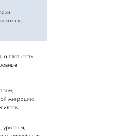
ории
показало,
 а плотность
тровные
раны;
вой миграции;
лилось.
, ураганы,
а и населённые