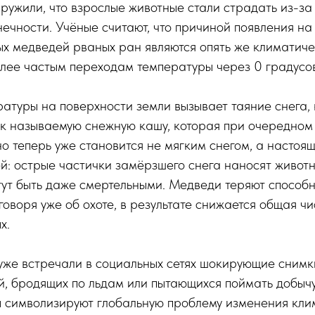
ужили, что взрослые животные стали страдать из-за
чности. Учёные считают, что причиной появления на
ых медведей рваных ран являются опять же климатич
лее частым переходам температуры через 0 градусов
туры на поверхности земли вызывает таяние снега,
ак называемую снежную кашу, которая при очередном
но теперь уже становится не мягким снегом, а насто
й: острые частички замёрзшего снега наносят живот
гут быть даже смертельными. Медведи теряют способ
 говоря уже об охоте, в результате снижается общая ч
х.
уже встречали в социальных сетях шокирующие сним
, бродящих по льдам или пытающихся поймать добычу 
 символизируют глобальную проблему изменения клим