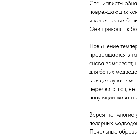
Специалисты обнар
повреждающих коне
и конечностях бел
Они приводят к бо
Повышение темпера
превращается в т
снова замерзает, 
для белых медведе
в ряде случаев мо
передвигаться, не
популяции животны
Вероятно, многие 
полярных медведей
Печальные образы