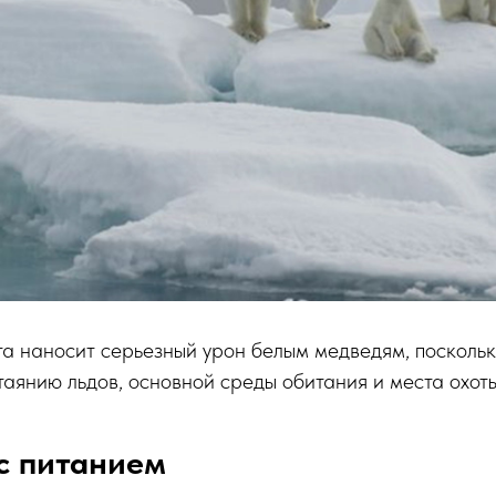
а наносит серьезный урон белым медведям, поскольк
таянию льдов, основной среды обитания и места охот
с питанием