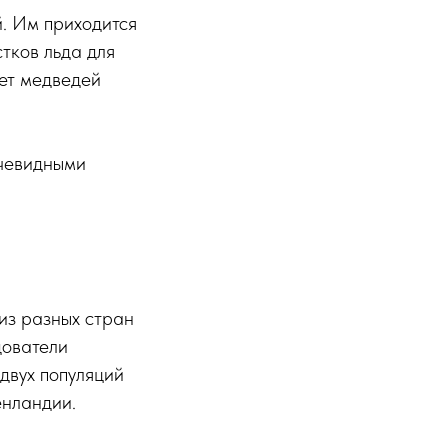
. Им приходится
тков льда для
яет медведей
очевидными
из разных стран
дователи
двух популяций
енландии.