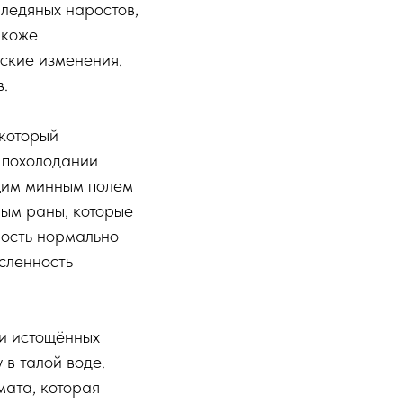
 ледяных наростов,
 коже
еские изменения.
.
 который
 похолодании
ящим минным полем
ным раны, которые
ность нормально
исленность
ки истощённых
в талой воде.
ата, которая