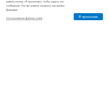
нажать кнопку «Я принимаю», чтобы скрыть это
сообщение. Или вы можете изменить настройки
браузера.
Я принимаю
Использование файлов cookie
Личный опыт
Фото месяца
Подписаться на рассылку
Nornickel ESG Insights
pr@nornik.ru
© 2008-2026 ПАО «ГМК «Норильский никель»