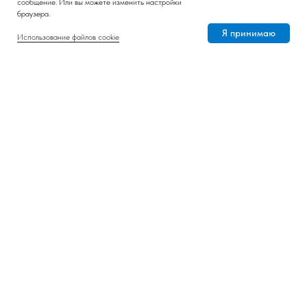
сообщение. Или вы можете изменить настройки
браузера.
Я принимаю
Использование файлов cookie
Личный опыт
Фото месяца
Подписаться на рассылку
Nornickel ESG Insights
pr@nornik.ru
© 2008-2026 ПАО «ГМК «Норильский никель»