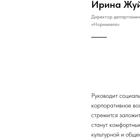
Ирина Жу
Директор департамен
«Норникеля»
Руководит социал
корпоративное вол
стремится заложит
станут комфортным
культурной и обще