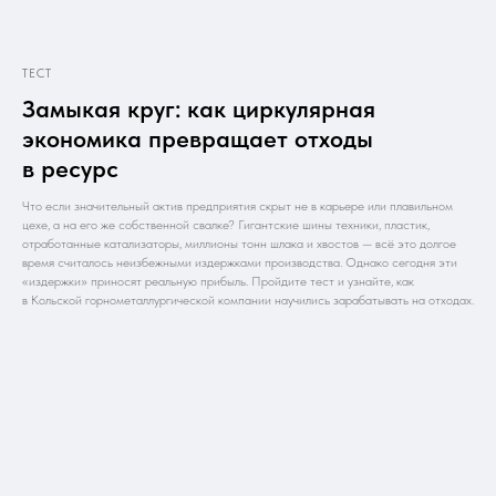
ТЕСТ
Замыкая круг: как циркулярная
экономика превращает отходы
в ресурс
Что если значительный актив предприятия скрыт не в карьере или плавильном
цехе, а на его же собственной свалке? Гигантские шины техники, пластик,
отработанные катализаторы, миллионы тонн шлака и хвостов — всё это долгое
время считалось неизбежными издержками производства. Однако сегодня эти
«издержки» приносят реальную прибыль. Пройдите тест и узнайте, как
в Кольской горнометаллургической компании научились зарабатывать на отходах.