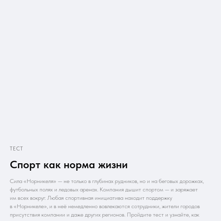
ТЕСТ
Спорт как норма жизни
Сила «Норникеля» — не только в глубинах рудников, но и на беговых дорожках,
футбольных полях и ледовых аренах. Компания дышит спортом — и заряжает
им всех вокруг. Любая спортивная инициатива находит поддержку
в «Норникеле», и в неё немедленно вовлекаются сотрудники, жители городов
присутствия компании и даже других регионов. Пройдите тест и узнайте, как