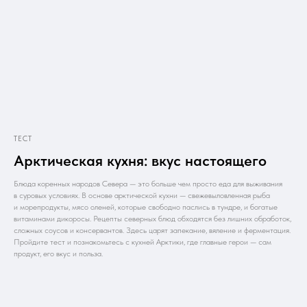
ТЕСТ
Арктическая кухня: вкус настоящего
Блюда коренных народов Севера — это больше чем просто еда для выживания
в суровых условиях. В основе арктической кухни — свежевыловленная рыба
и морепродукты, мясо оленей, которые свободно паслись в тундре, и богатые
витаминами дикоросы. Рецепты северных блюд обходятся без лишних обработок,
сложных соусов и консервантов. Здесь царят запекание, вяление и ферментация.
Пройдите тест и познакомьтесь с кухней Арктики, где главные герои — сам
продукт, его вкус и польза.