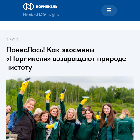
☰
Nornickel ESG Insights
ТЕСТ
ПонесЛось! Как экосмены
«Норникеля» возвращают природе
чистоту