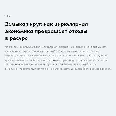
ТЕСТ
Замыкая круг: как циркулярная
экономика превращает отходы
в ресурс
Что если значительный актив предприятия скрыт не в карьере или плавильном
цехе, а на его же собственной свалке? Гигантские шины техники, пластик,
отработанные катализаторы, миллионы тонн шлака и хвостов — всё это долгое
время считалось неизбежными издержками производства. Однако сегодня эти
«издержки» приносят реальную прибыль. Пройдите тест и узнайте, как
в Кольской горнометаллургической компании научились зарабатывать на отходах.