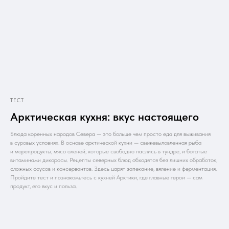
ТЕСТ
Арктическая кухня: вкус настоящего
Блюда коренных народов Севера — это больше чем просто еда для выживания
в суровых условиях. В основе арктической кухни — свежевыловленная рыба
и морепродукты, мясо оленей, которые свободно паслись в тундре, и богатые
витаминами дикоросы. Рецепты северных блюд обходятся без лишних обработок,
сложных соусов и консервантов. Здесь царят запекание, вяление и ферментация.
Пройдите тест и познакомьтесь с кухней Арктики, где главные герои — сам
продукт, его вкус и польза.