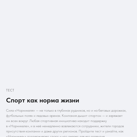
ТЕСТ
Спорт как норма жизни
Сила «Норникеля» — не только в глубинах рудников, но и на беговых дорожках,
футбольных полях и ледовых аренах. Компания дышит спортом — и заряжает
им всех вокруг. Любая спортивная инициатива находит поддержку
в «Норникеле», и в неё немедленно вовлекаются сотрудники, жители городов
присутствия компании и даже других регионов. Пройдите тест и узнайте, как
«Норникель» поддерживает спорт и что делает для его развития.